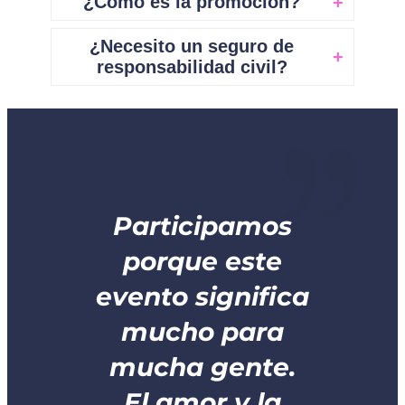
¿Cómo es la promoción?
¿Necesito un seguro de
responsabilidad civil?
Participamos
 a
porque este
a
evento significa
tos
mucho para
es
mucha gente.
a
El amor y la