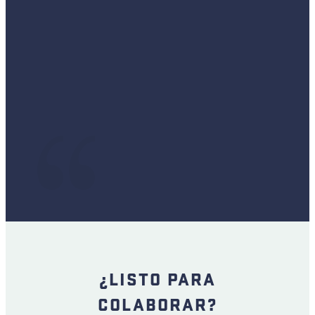
 y
c
a
,
s
¿LISTO PARA
COLABORAR?