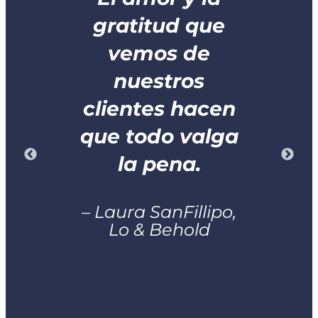
gratitud que
vemos de
ea
nuestros
c
ue
clientes hacen
m
s.
que todo valga
l
la pena.
na
T
– Laura SanFillipo,
n
Lo & Behold
o
o